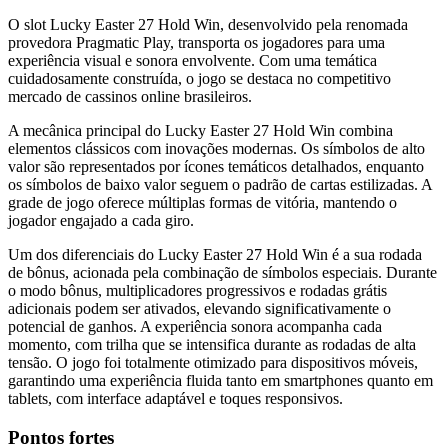
O slot Lucky Easter 27 Hold Win, desenvolvido pela renomada
provedora Pragmatic Play, transporta os jogadores para uma
experiência visual e sonora envolvente. Com uma temática
cuidadosamente construída, o jogo se destaca no competitivo
mercado de cassinos online brasileiros.
A mecânica principal do Lucky Easter 27 Hold Win combina
elementos clássicos com inovações modernas. Os símbolos de alto
valor são representados por ícones temáticos detalhados, enquanto
os símbolos de baixo valor seguem o padrão de cartas estilizadas. A
grade de jogo oferece múltiplas formas de vitória, mantendo o
jogador engajado a cada giro.
Um dos diferenciais do Lucky Easter 27 Hold Win é a sua rodada
de bônus, acionada pela combinação de símbolos especiais. Durante
o modo bônus, multiplicadores progressivos e rodadas grátis
adicionais podem ser ativados, elevando significativamente o
potencial de ganhos. A experiência sonora acompanha cada
momento, com trilha que se intensifica durante as rodadas de alta
tensão. O jogo foi totalmente otimizado para dispositivos móveis,
garantindo uma experiência fluida tanto em smartphones quanto em
tablets, com interface adaptável e toques responsivos.
Pontos fortes