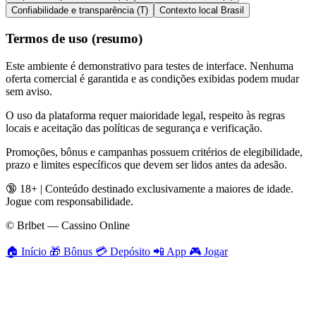
Confiabilidade e transparência (T)
Contexto local Brasil
Termos de uso (resumo)
Este ambiente é demonstrativo para testes de interface. Nenhuma
oferta comercial é garantida e as condições exibidas podem mudar
sem aviso.
O uso da plataforma requer maioridade legal, respeito às regras
locais e aceitação das políticas de segurança e verificação.
Promoções, bônus e campanhas possuem critérios de elegibilidade,
prazo e limites específicos que devem ser lidos antes da adesão.
🔞 18+ | Conteúdo destinado exclusivamente a maiores de idade.
Jogue com responsabilidade.
© Brlbet — Cassino Online
🏠
Início
🎁
Bônus
💳
Depósito
📲
App
🎮
Jogar