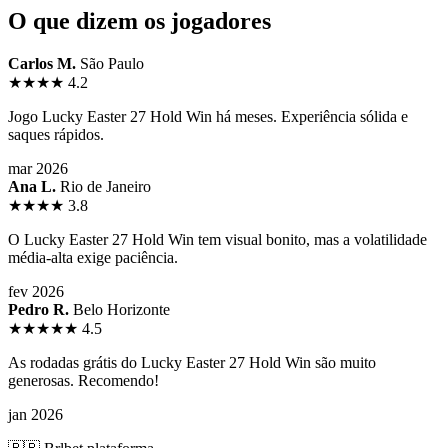
O que dizem os jogadores
Carlos M.
São Paulo
★★★★
4.2
Jogo Lucky Easter 27 Hold Win há meses. Experiência sólida e
saques rápidos.
mar 2026
Ana L.
Rio de Janeiro
★★★★
3.8
O Lucky Easter 27 Hold Win tem visual bonito, mas a volatilidade
média-alta exige paciência.
fev 2026
Pedro R.
Belo Horizonte
★★★★★
4.5
As rodadas grátis do Lucky Easter 27 Hold Win são muito
generosas. Recomendo!
jan 2026